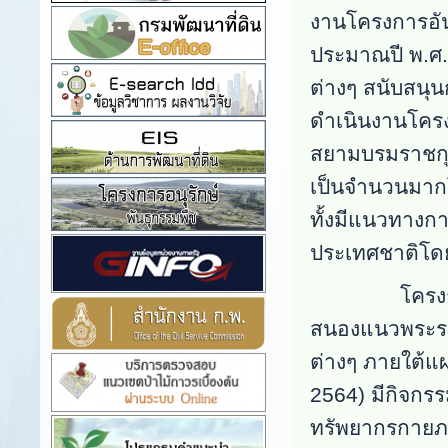
งานโครงการอัน
ประมาณปี พ
.
ศ
ต่างๆ สนับสนุ
ดำเนินงานโครง
สยามบรมราชกุมา
เป็นจำนวนมาก
ทั้งมีแนวทางก
ประเทศชาติโดย
โครงการอนุร
สนองแนวพระรา
ต่างๆ ภายใต้แ
2564)
มีกิจกร
ทรัพยากรกายภ