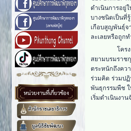
ดำเนินการอยู่
บางชนิดเป็นที
เกือบสูญพันธุ์
ละเลยหรือถูกท
โครงการอนุรั
สยามบรมราชกุ
ตระหนักถึงความ
ร่วมคิด ร่วมป
พันธุกรรมพืช ใ
เริ่มดำเนินงานจ
1. เพื่อเป็น
2. เพื่อเป็
3. เพื่อสร้