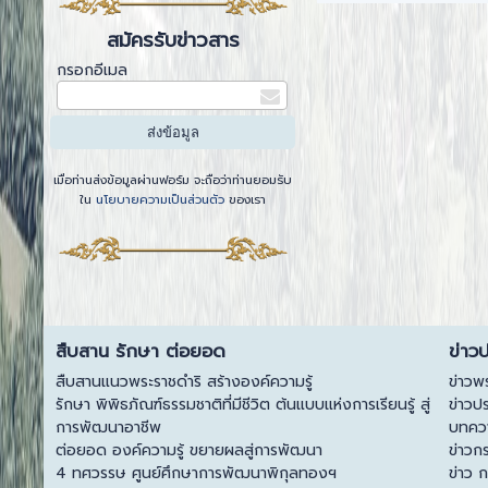
สมัครรับข่าวสาร
กรอกอีเมล
เมื่อท่านส่งข้อมูลผ่านฟอร์ม จะถือว่าท่านยอมรับ
ใน
นโยบายความเป็นส่วนตัว
ของเรา
สืบสาน รักษา ต่อยอด
ข่าว
สืบสานแนวพระราชดำริ สร้างองค์ความรู้
ข่าวพ
รักษา พิพิธภัณฑ์ธรรมชาติที่มีชีวิต ต้นแบบแห่งการเรียนรู้ สู่
ข่าวป
การพัฒนาอาชีพ
บทควา
ต่อยอด องค์ความรู้ ขยายผลสู่การพัฒนา
ข่าวก
4 ทศวรรษ ศูนย์ศึกษาการพัฒนาพิกุลทองฯ
ข่าว 