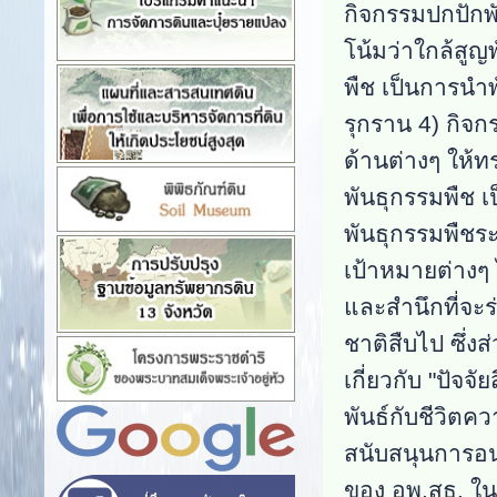
กิจกรรมปกปักพั
โน้มว่าใกล้สู
พืช เป็นการนำ
รุกราน 4) กิจ
ด้านต่างๆ ให้
พันธุกรรมพืช 
พันธุกรรมพืชระ
เป้าหมายต่างๆ
และสำนึกที่จะ
ชาติสืบไป ซึ่ง
เกี่ยวกับ "ปัจจ
พันธ์กับชีวิตค
สนับสนุนการอนุ
ของ อพ.สธ. ในร