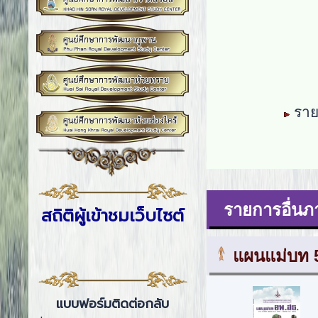
5. หนัง
6. หนังสือ
7. พร
8. พรรณไ
รายช
รายการอื่นภา
สถิติผู้เข้าชมเว็บไซต์
แผนแม่บท 5
แบบฟอร์มติดต่อกลับ