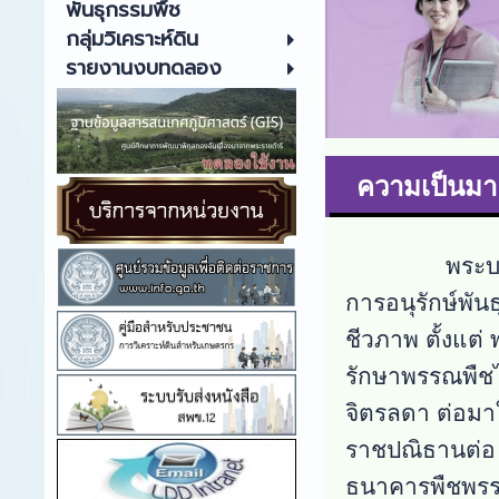
พันธุกรรมพืช
กลุ่มวิเคราะห์ดิน
รายงานงบทดลอง
ความเป็นมา
พระบาทสมเด็
การอนุรักษ์พั
ชีวภาพ
ตั้งแต่ 
รักษาพรรณพืชไ
จิตรลดา
ต่อมา
ราชปณิธานต่อ 
ธนาคารพืชพรรณข