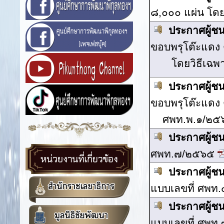
๘,๐๐๐ แผ่น โดย
ประกาศผู้ช
ขอบพรุโต๊ะแดง
โดยวิธีเฉพ
ประกาศผู้ช
ขอบพรุโต๊ะแดง
ศพท.พ.๑/๒๕
ประกาศผู้ช
ศพท.๗/๒๕๖๕
ประกาศผู้ช
แบบเลขที่ ศพท
ประกาศผู้ช
แบบเลขที่ ศพท