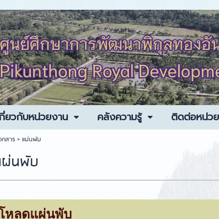
กี่ยวกับหน่วยงาน
คลังความรู้
ติดต่อหน่ว
/เอกสาร >
แผ่นพับ
แผ่นพับ
์โหลดแผ่นพับ