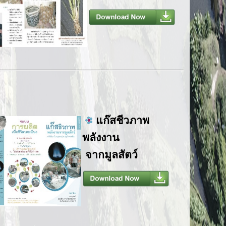
แก๊สชีวภาพ
พลังงาน
จากมูลสัตว์