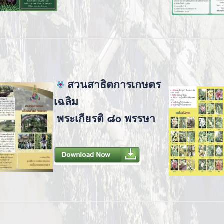
สวนสาธิตการเกษตร
เฉลิม
พระเกียรติ ๘๐ พรรษา