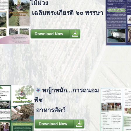
ไม้ม่วง
เฉลิมพระเกียรติ ๖๐ พรรษา
หญ้าหมัก...การถนอม
พืช
อาหารสัตว์