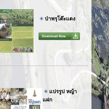
ป่าพรุโต๊ะแดง
แปรรูป หญ้า
แฝก