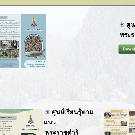
ศูน
พระ
ศูนย์เรียนรู้ตาม
แนว
พระราชดำริ