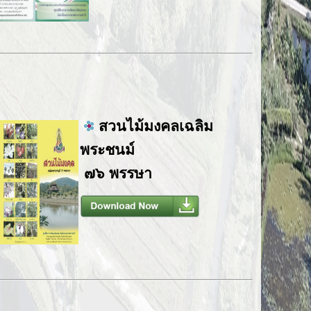
สวนไม้มงคลเฉลิม
พระชนม์
๗๖ พรรษา