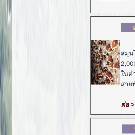
สมุน
2,00
ในตำ
สายพั
ต่อ 